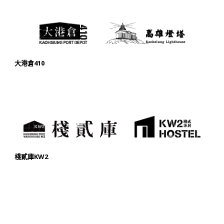
大港倉410
棧貳庫KW2