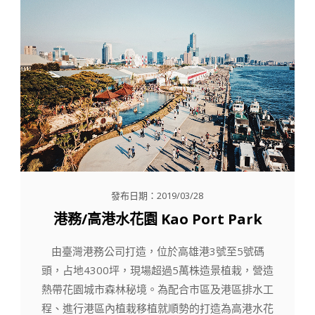
發布日期：2019/03/28
港務/高港水花園 Kao Port Park
由臺灣港務公司打造，位於高雄港3號至5號碼
頭，占地4300坪，現場超過5萬株造景植栽，營造
熱帶花園城市森林秘境。為配合市區及港區排水工
程、進行港區內植栽移植就順勢的打造為高港水花