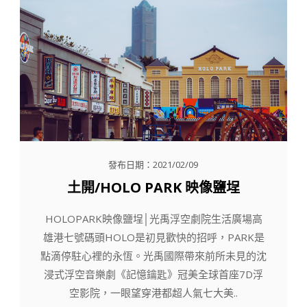
發布日期：2021/02/09
土開/HOLO PARK 映像鹽埕
HOLOPARK映像鹽埕│光禹浮空劇院生活廣場高
雄港七號碼頭HOLO是初見歡快的招呼，PARK是
點滴停駐心裡的永恆。光禹國際帶來前所未見的沈
浸式浮空音樂劇《記憶鑰匙》冠美全球首座7D浮
空影院，一眼望穿港都超人氣七大美..