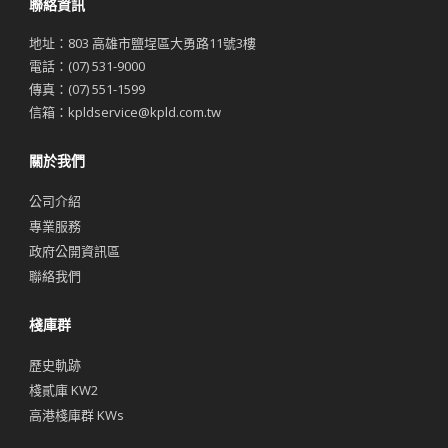
聯絡資訊
地址：803 高雄市鹽埕區大勇路11號3樓
電話：(07) 531-9000
傳真：(07) 551-1599
信箱：
kpldservice@kpld.com.tw
關於我們
公司介紹
專業服務
政府公開資訊區
聯絡我們
棧庫群
歷史軌跡
棧貳庫 KW2
高港棧庫群 KWs